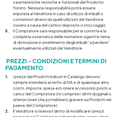
caratteristiche tecniche e funzionali del Prodotto
fornito. Nessuna responsabilità potrà essere
imputata al Venditore in caso di utilizzo di imballi o
contenitori diversi da quelli utilizzati dal Venditore
ovvero a causa del cattivo deposito o stoccaggio.
Il Compratore sarà responsabile per la corretta e la
completa osservanza delle normative vigenti in tema
di distruzione e smaltimento degli imballi “a perdere”
eventualmente utilizzati dal Venditore.
PREZZI - CONDIZIONI E TERMINI DI
PAGAMENTO
I prezzi dei Prodotti indicati in Catalogo devono
sempre intendersi al netto di IVA e di qualunque altro
costo, imposta, spesa e/o onere accessorio posto a
carico del Compratore (ivi compresi i diritti doganali o
ulteriori oneri che potrebbero gravare sui Prodotti nel
paese del Compratore).
Il Venditore si riserva il diritto di modificare i prezzi
proposti nel Catalogo in ogni momento, senza alcun