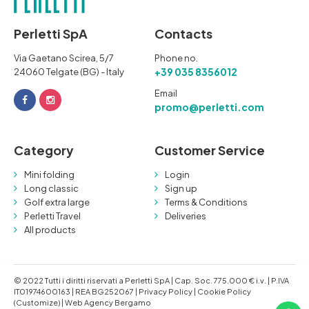
Perletti SpA
Contacts
Via Gaetano Scirea, 5/7
Phone no.
+39 035 8356012
24060 Telgate (BG) - Italy
Email
promo@perletti.com
Category
Customer Service
Mini folding
Login
Long classic
Sign up
Golf extra large
Terms & Conditions
Perletti Travel
Deliveries
All products
© 2022 Tutti i diritti riservati a Perletti SpA | Cap. Soc. 775.000 € i.v. | P.IVA
IT01974600163 | REA BG252067 |
Privacy Policy
|
Cookie Policy
(Customize)
|
Web Agency Bergamo