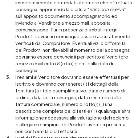
immediatamente contestati al corriere che effettua la
consegna, apponendo la dicitura “
ritiro con riserva
”
sull’apposito documento accompagnatorio ed
inviando al Venditore a mezzo mail, apposita
comunicazione. Pur in presenza di imballi integri, i
Prodotti dovranno comunque essere accuratamente
verificati dal Compratore. Eventuali vizi o difformità
dei Prodotti non rilevabili al momento della consegna
dovranno essere denunciati per iscritto al Venditore,
a mezzo mail entro 8 (otto) giorni dalla data di
consegna.
I reclami al Venditore dovranno essere effettuati per
iscritto e dovranno contenere: (i) i dettagli della
fornitura (a titolo esemplificativo, data e numero di
ordine, data della consegna, data e numero della
fattura commerciale, numero di lotto); (ii) una
descrizione completa dei difetti e (iii) qualunque altra
informazione necessaria alla valutazione del reclamo
e allegare i campioni dei Prodotti aventi la presunta
non conformità o difettosità.
I vizi del Prodotto eventualmente comunicati al