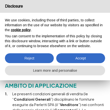
Deliveries always free in Italy
IT
EN
Disclosure
Tel.
+39 035 8356012
We use cookies, including those of third parties, to collect
information on the use of our website by visitors as specified in
0
the
cookie policy
.
You can consent to the implementation of this policy by closing
this disclosure window, interacting with a link or button outside
of it, or continuing to browse elsewhere on the website.
Home
Condizioni di vendita
Condizioni di vendita
Reject
Accept
Learn more and personalise
Condizioni generali
AMBITO DI APPLICAZIONE
Le presenti condizioni generali di vendita (le
“
Condizioni Generali
”) disciplinano le forniture
eseguite da Perletti SPA (il “
Venditore
”) nei confronti
della propria clientela (i “
Compratori
” ). Le