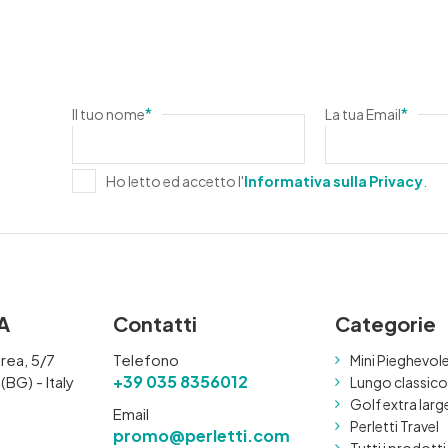
*
*
Il tuo nome
La tua Email
Ho letto ed accetto l'
Informativa sulla Privacy
.
pA
Contatti
Categorie
rea, 5/7
Telefono
Mini Pieghevol
+39 035 8356012
BG) - Italy
Lungo classico
Golf extra larg
Email
Perletti Travel
promo@perletti.com