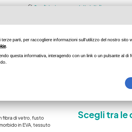
Spedizioni sempre gratuite in Italia
DOTTI
CHI SIAMO
CERTIFICAZIONI
SOSTENIBILITÀ
BLOG
CONT
di terze parti, per raccogliere informazioni sull’utilizzo del nostro sito
okie
.
endo questa informativa, interagendo con un link o un pulsante al di f
odo.
to con Manico Dritto
tivento con Manico Dri
Scegli tra le
fibra di vetro, fusto
morbido in EVA, tessuto