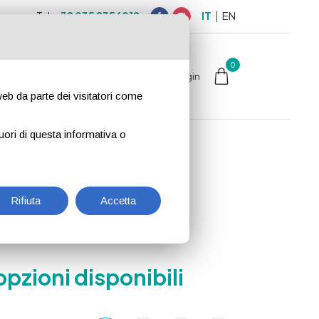
IT
EN
Tel.
+39 035 8356012
0
ATTI
Login
 web da parte dei visitatori come
uori di questa informativa o
tto
Rifiuta
Accetta
 opzioni disponibili