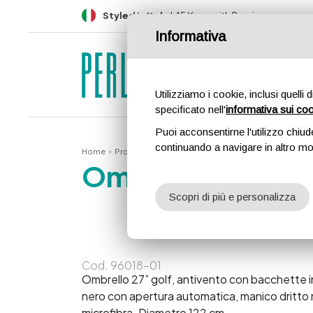
Styled in Italy
| 45 Years with Passion
Informativa
PRO
Utilizziamo i cookie, inclusi quelli 
specificato nell'
informativa sui co
Puoi acconsentirne l'utilizzo chiud
continuando a navigare in altro m
Home
Prodotti
Golf extra large
Ombrello Golf Antiven
Ombrello Golf An
Scopri di più e personalizza
Cod.
96018-01
Ombrello 27” golf, antivento con bacchette in 
nero con apertura automatica, manico dritto 
microfibra. Diametro 122 cm