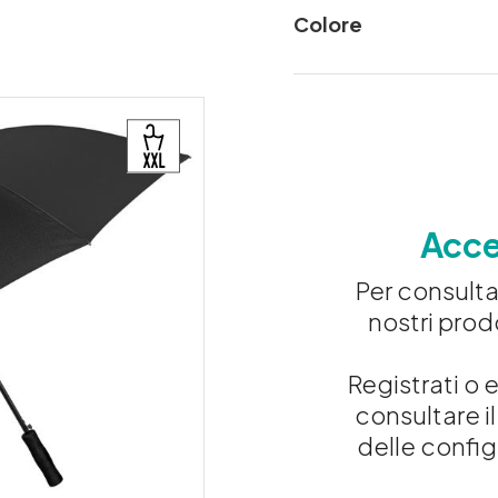
Colore
Acced
Per consultar
nostri prod
Registrati o e
consultare il
delle config